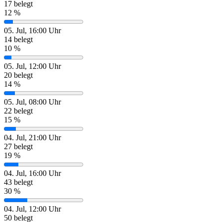
17 belegt
12 %
05. Jul, 16:00 Uhr
14 belegt
10 %
05. Jul, 12:00 Uhr
20 belegt
14 %
05. Jul, 08:00 Uhr
22 belegt
15 %
04. Jul, 21:00 Uhr
27 belegt
19 %
04. Jul, 16:00 Uhr
43 belegt
30 %
04. Jul, 12:00 Uhr
50 belegt